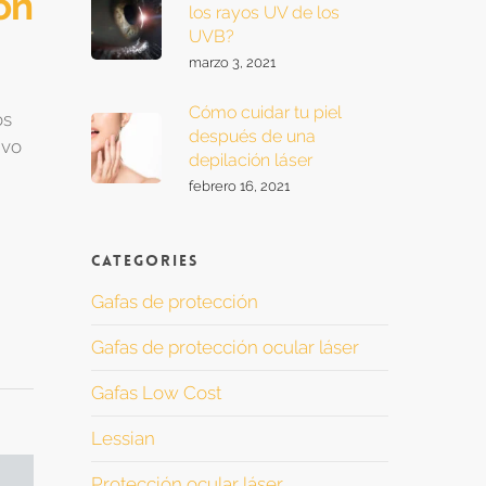
ón
los rayos UV de los
UVB?
marzo 3, 2021
Cómo cuidar tu piel
os
después de una
ivo
depilación láser
febrero 16, 2021
Categories
Gafas de protección
Gafas de protección ocular láser
Gafas Low Cost
Lessian
Protección ocular láser