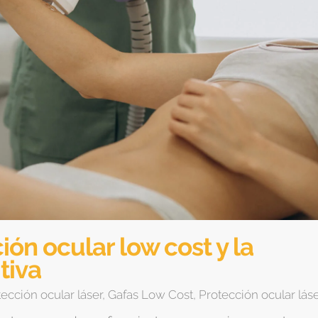
ión ocular low cost y la
tiva
ección ocular láser
,
Gafas Low Cost
,
Protección ocular lás