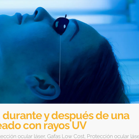
, durante y después de una
eado con rayos UV
ección ocular láser
,
Gafas Low Cost
,
Protección ocular lás