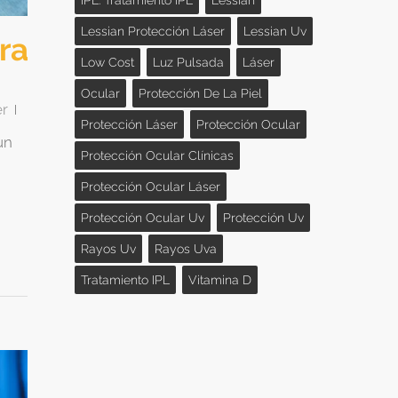
IPL. Tratamiento IPL
Lessian
Lessian Protección Láser
Lessian Uv
ra
Low Cost
Luz Pulsada
Láser
Ocular
Protección De La Piel
er
Protección Láser
Protección Ocular
un
Protección Ocular Clínicas
Protección Ocular Láser
Protección Ocular Uv
Protección Uv
Rayos Uv
Rayos Uva
Tratamiento IPL
Vitamina D