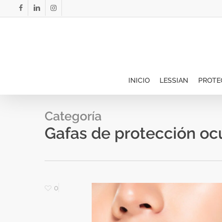
Skip
facebook
linkedin
instagram
to
main
content
INICIO
LESSIAN
PROTE
Categoría
Gafas de protección ocu
0