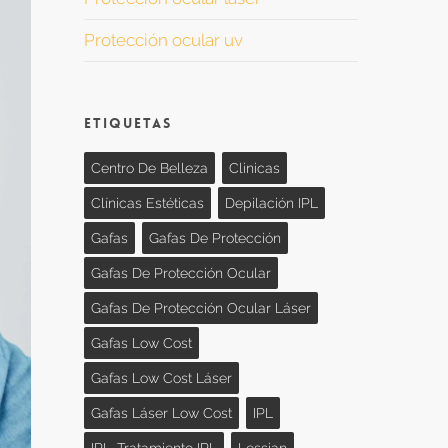
Protección ocular uv
Etiquetas
Centro De Belleza
Clinicas
Clínicas Estéticas
Depilación IPL
Gafas
Gafas De Protección
Gafas De Protección Ocular
Gafas De Protección Ocular Láser
Gafas Low Cost
Gafas Low Cost Láser
Gafas Láser Low Cost
IPL