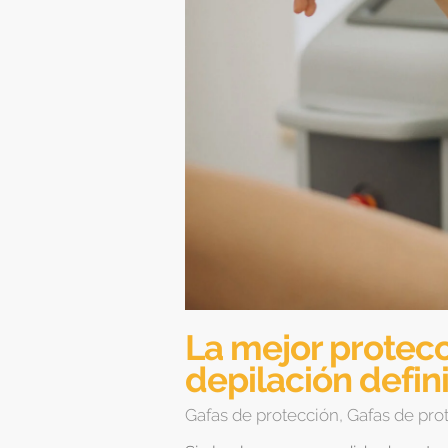
La mejor protecc
depilación defini
Gafas de protección
,
Gafas de prot