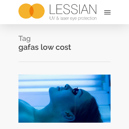
Skip
Menu
to
main
content
Tag
gafas low cost