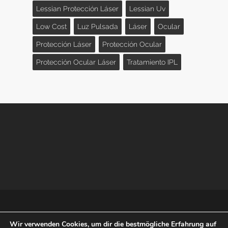
Lessian Protección Láser
Lessian Uv
Low Cost
Luz Pulsada
Láser
Ocular
Protección Láser
Protección Ocular
Protección Ocular Láser
Tratamiento IPL
© 2024 Lessian UV & Laser eye protection. Proyecto
Wir verwenden Cookies, um dir die bestmögliche Erfahrung auf