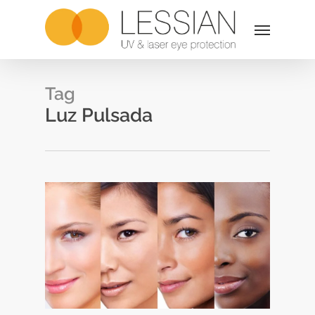
Skip
Menu
to
main
content
Tag
Luz Pulsada